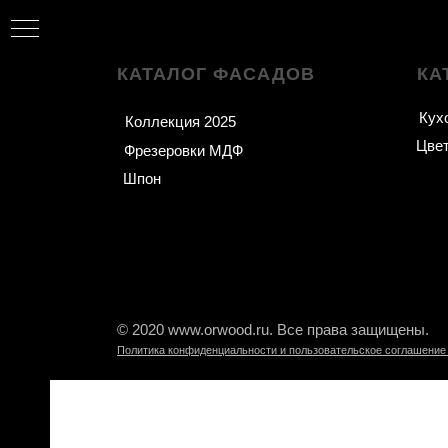
КАТАЛОГ ФАСАДОВ
КА
Кух
Коллекция 2025
Цве
Фрезеровки МДФ
Шпон
© 2020 www.orwood.ru. Все права защищены.
Политика конфиденциальности и пользовательское соглашение 
Пластик Fenix
Витрины из алюминие