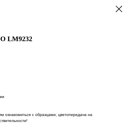
О LM9232
рии
им ознакомиться с образцами, цветопередача на
ствительности!