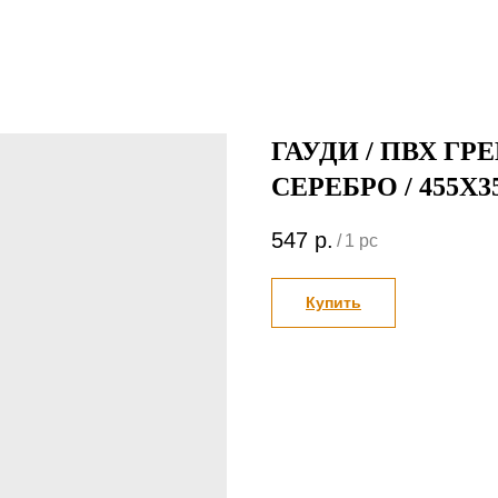
ГАУДИ / ПВХ ГРЕ
СЕРЕБРО / 455Х
547
р.
/
1 pc
Купить