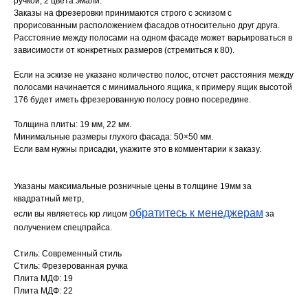
ручкой, 2 цвета эмали.
Заказы на фрезеровки принимаются строго с эскизом с
прорисованным расположением фасадов относительно друг друга.
Расстояние между полосами на одном фасаде может варьироваться в
зависимости от конкретных размеров (стремиться к 80).
Если на эскизе не указано количество полос, отсчет расстояния между
полосами начинается с минимального ящика, к примеру ящик высотой
176 будет иметь фрезерованную полосу ровно посередине.
Толщина плиты: 19 мм, 22 мм.
Минимальные размеры глухого фасада: 50×50 мм.
Если вам нужны присадки, укажите это в комментарии к заказу.
Указаны максимальные розничные цены в толщине 19мм за
квадратный метр,
обратитесь к менеджерам
если вы являетесь юр лицом
за
получением спецпрайса.
Стиль: Современный стиль
Стиль: Фрезерованная ручка
Плита МДФ: 19
Плита МДФ: 22