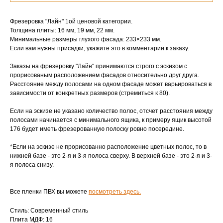
Фрезеровка "Лайн" 1ой ценовой категории.
Толщина плиты: 16 мм, 19 мм, 22 мм.
Минимальные размеры глухого фасада: 233×233 мм.
Если вам нужны присадки, укажите это в комментарии к заказу.
Заказы на фрезеровку "Лайн" принимаются строго с эскизом с
прорисованым расположением фасадов относительно друг друга.
Расстояние между полосами на одном фасаде может варьироваться в
зависимости от конкретных размеров (стремиться к 80).
Если на эскизе не указано количество полос, отсчет расстояния между
полосами начинается с минимального ящика, к примеру ящик высотой
176 будет иметь фрезерованную полоску ровно посередине.
*Если на эскизе не прорисованно расположение цветных полос, то в
нижней базе - это 2-я и 3-я полоса сверху. В верхней базе - это 2-я и 3-
я полоса снизу.
Все пленки ПВХ вы можете
посмотреть здесь.
Стиль: Современный стиль
Плита МДФ: 16